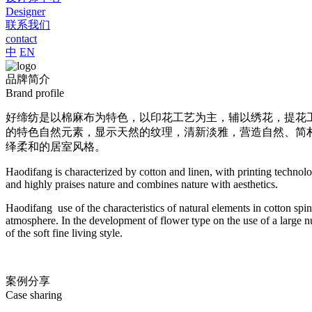
Designer
联系我们
contact
中
EN
品牌简介
Brand profile
好缔纺是以棉麻布为特色，以印花工艺为主，辅以绣花，提花工
的特色自然元素，显示天然的纹理，清新淡雅，营造自然、简
绎柔和的居室风格。
Haodifang is characterized by cotton and linen, with printing technol
and highly praises nature and combines nature with aesthetics.
Haodifang use of the characteristics of natural elements in cotton spin
atmosphere. In the development of flower type on the use of a large n
of the soft fine living style.
案例分享
Case sharing